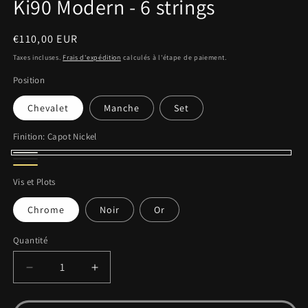
Ki90 Modern - 6 strings
fenêtre
fenêtre
f
modale
modale
m
Prix
€110,00 EUR
habituel
Taxes incluses.
Frais d'expédition
calculés à l'étape de paiement.
Position
Chevalet
Manche
Set
Finition:
Capot Nickel
Capot
Capot
Capot
Nickel
Vis et Plots
Noir
Or
Chrome
Noir
Or
Quantité
Quantité
Réduire
Augmenter
la
la
quantité
quantité