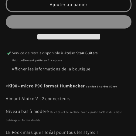
de
de
Ajouter au panier
Ki90
Ki90
Modern
Modern
-
-
6
6
strings
strings
Service de retrait disponible à
Atelier Stan Guitars
Habituellement prête en 2 à 4 jours
Afficher les informations de la boutique
«Ki90» micro P90 format Humbucker
version 6 cordes 50mm
Aimant Alnico V | 2 connecteurs
Niveau bas à modéré
. Du corps et de la clarté pour le passe partout du simple
bobinage au format double.
LE Rock mais que ! Idéal pour tous les styles !