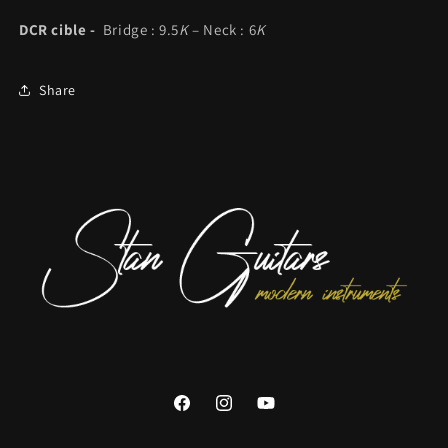
DCR cible -
Bridge :
9.5
K
– Neck :
6
K
Share
Facebook
Instagram
YouTube