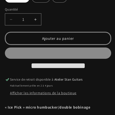
Quantité
Quantité
Réduire
Augmenter
la
la
quantité
quantité
de
de
Ajouter au panier
Ice
Ice
Pick
Pick
Service de retrait disponible à
Atelier Stan Guitars
Habituellement prête en 2 à 4 jours
Afficher les informations de la boutique
« Ice Pick » micro humbucker/double bobinage