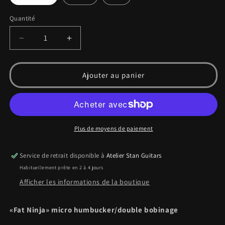
Quantité
Quantité
Réduire
Augmenter
la
la
quantité
quantité
de
de
Ajouter au panier
Fat
Fat
Ninja
Ninja
Plus de moyens de paiement
Service de retrait disponible à
Atelier Stan Guitars
Habituellement prête en 2 à 4 jours
Afficher les informations de la boutique
«Fat Ninja» micro humbucker/double bobinage